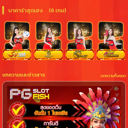
บาคาร่าสุดเฮง
(6 เกม)
บทความและข่าวสาร
บทความทั้งหมด