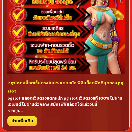
Pgslot สล็อตเว็บตรง100% แตกหนัก พีจีสล็อตฟิชดีสุดของ pg
slot
pgslot สล็อตเว็บตรงแตกหนัก pg slot เว็บตรงแท้ 100% ไม่ผ่าน
เอเย่นต์ ไม่ผ่านตัวกลาง สมัครพีจีสล็อตได้แล้ววันนี้
หากคุณ...
อ่านเพิ่มเติม